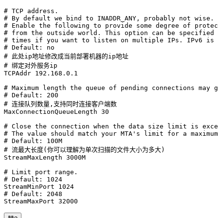
# TCP address.

# By default we bind to INADDR_ANY, probably not wise.

# Enable the following to provide some degree of protec
# from the outside world. This option can be specified 
# times if you want to listen on multiple IPs. IPv6 is 
# Default: no

# 此处ip地址修改成当前部署机器的ip地址

# 绑定对外服务ip

TCPAddr 192.168.0.1

# Maximum length the queue of pending connections may g
# Default: 200

# 连接队列数量,支持同时连接客户端数

MaxConnectionQueueLength 30

# Close the connection when the data size limit is exce
# The value should match your MTA's limit for a maximum
# Default: 100M

# 流最大长度(你可以理解为单次扫描的文件大小为多大)

StreamMaxLength 3000M

# Limit port range.

# Default: 1024

StreamMinPort 1024

# Default: 2048

StreamMaxPort 32000