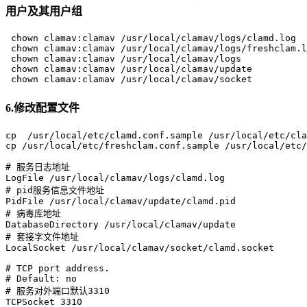
用户及其用户组
 chown clamav:clamav /usr/local/clamav/logs/clamd.log

 chown clamav:clamav /usr/local/clamav/logs/freshclam.l
 chown clamav:clamav /usr/local/clamav/logs

 chown clamav:clamav /usr/local/clamav/update

 chown clamav:clamav /usr/local/clamav/socket
6.修改配置文件
cp  /usr/local/etc/clamd.conf.sample /usr/local/etc/cla
cp /usr/local/etc/freshclam.conf.sample /usr/local/etc/
# 服务日志地址

LogFile /usr/local/clamav/logs/clamd.log

# pid服务信息文件地址

PidFile /usr/local/clamav/update/clamd.pid

# 病毒库地址

DatabaseDirectory /usr/local/clamav/update

# 套接字文件地址

LocalSocket /usr/local/clamav/socket/clamd.socket

# TCP port address.

# Default: no

# 服务对外端口默认3310

TCPSocket 3310
