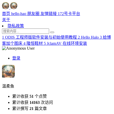
首页
hello-hao
朋友圈
友情链接
172号卡平台
关于
隐私政策
1
ODIS 工程师版软件安装与初始使用教程
2
Hello Halo
3
给博
客加个图床
4
隆恒鞋材
5
JclamAV 在线环境安装
登录
温柔鱼
累计收获
51
个点赞
累计收获
14163
次访问
累计撰写
21
篇文章