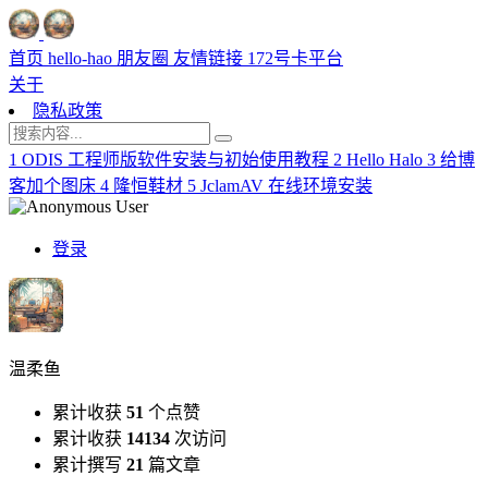
首页
hello-hao
朋友圈
友情链接
172号卡平台
关于
隐私政策
1
ODIS 工程师版软件安装与初始使用教程
2
Hello Halo
3
给博
客加个图床
4
隆恒鞋材
5
JclamAV 在线环境安装
登录
温柔鱼
累计收获
51
个点赞
累计收获
14134
次访问
累计撰写
21
篇文章