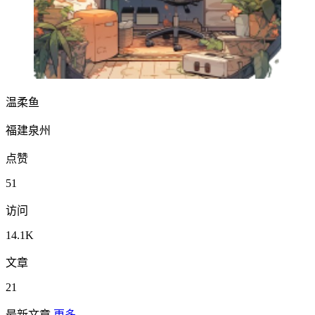
温柔鱼
福建泉州
点赞
51
访问
14.1K
文章
21
最新文章
更多