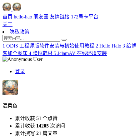
首页
hello-hao
朋友圈
友情链接
172号卡平台
关于
隐私政策
1
ODIS 工程师版软件安装与初始使用教程
2
Hello Halo
3
给博
客加个图床
4
隆恒鞋材
5
JclamAV 在线环境安装
登录
温柔鱼
累计收获
51
个点赞
累计收获
14205
次访问
累计撰写
21
篇文章