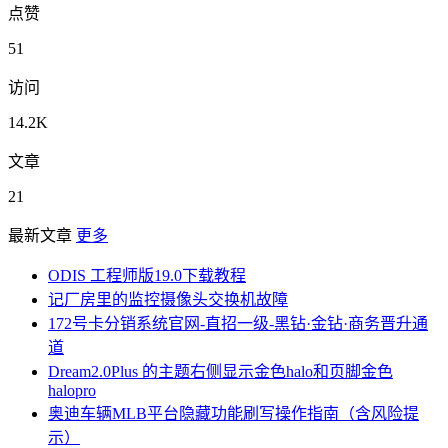
点赞
51
访问
14.2K
文章
21
最新文章
更多
ODIS 工程师版19.0下载教程
记厂房里的监控摄像头交换机故障
172号卡分销系统官网-直招一级-黑钻·金钻·商务晋升通
道
Dream2.0Plus 的主题右侧显示金色halo和页脚金色
halopro
奥迪车辆MLB平台隐藏功能刷写操作指南（含风险提
示）