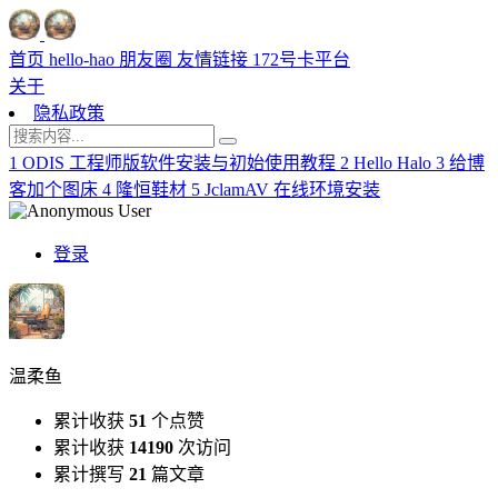
首页
hello-hao
朋友圈
友情链接
172号卡平台
关于
隐私政策
1
ODIS 工程师版软件安装与初始使用教程
2
Hello Halo
3
给博
客加个图床
4
隆恒鞋材
5
JclamAV 在线环境安装
登录
温柔鱼
累计收获
51
个点赞
累计收获
14190
次访问
累计撰写
21
篇文章